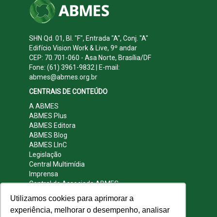
SHN Qd. 01, Bl. "F", Entrada "A", Conj. "A"
Edifício Vision Work & Live, 9º andar
CEP: 70.701-060 - Asa Norte, Brasília/DF
Fone: (61) 3961-9832 | E-mail:
abmes@abmes.org.br
CENTRAIS DE CONTEÚDO
A ABMES
ABMES Plus
ABMES Editora
ABMES Blog
ABMES LInC
Legislação
Central Multimídia
Imprensa
Central do Associado ABMES
Contato
Utilizamos cookies para aprimorar a
REDES SOCIAIS
experiência, melhorar o desempenho, analisar