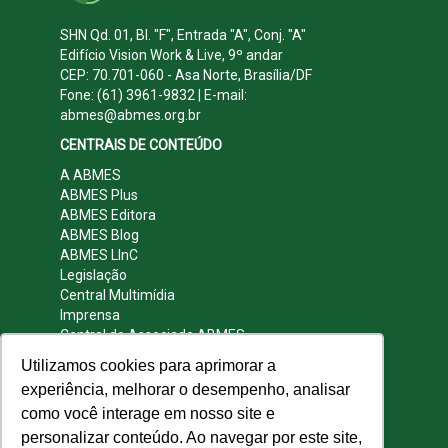
SHN Qd. 01, Bl. "F", Entrada "A", Conj. "A"
Edifício Vision Work & Live, 9º andar
CEP: 70.701-060 - Asa Norte, Brasília/DF
Fone: (61) 3961-9832 | E-mail:
abmes@abmes.org.br
CENTRAIS DE CONTEÚDO
A ABMES
ABMES Plus
ABMES Editora
ABMES Blog
ABMES LInC
Legislação
Central Multimídia
Imprensa
Central do Associado ABMES
Contato
Utilizamos cookies para aprimorar a
REDES SOCIAIS
experiência, melhorar o desempenho, analisar
como você interage em nosso site e
personalizar conteúdo. Ao navegar por este site,