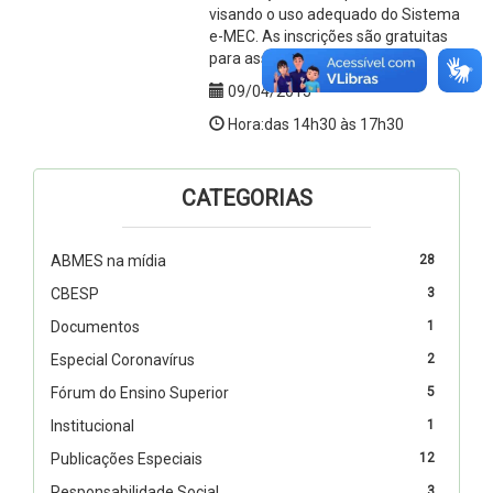
visando o uso adequado do Sistema
e-MEC. As inscrições são gratuitas
para associados.
09/04/2015
Hora:das 14h30 às 17h30
CATEGORIAS
ABMES na mídia
28
CBESP
3
Documentos
1
Especial Coronavírus
2
Fórum do Ensino Superior
5
Institucional
1
Publicações Especiais
12
Responsabilidade Social
3