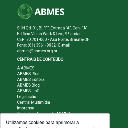
SHN Qd. 01, Bl. "F", Entrada "A", Conj. "A"
Edifício Vision Work & Live, 9º andar
CEP: 70.701-060 - Asa Norte, Brasília/DF
Fone: (61) 3961-9832 | E-mail:
abmes@abmes.org.br
CENTRAIS DE CONTEÚDO
A ABMES
ABMES Plus
ABMES Editora
ABMES Blog
ABMES LInC
Legislação
Central Multimídia
Imprensa
Central do Associado ABMES
Contato
Utilizamos cookies para aprimorar a