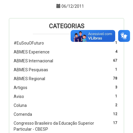
06/12/2011
CATEGORIAS
#EuSouOFuturo
1
ABMES Experience
4
ABMES Internacional
67
ABMES Pesquisas
1
ABMES Regional
78
Artigos
3
Aviso
1
Coluna
2
Comenda
12
Congresso Brasileiro da Educação Superior
17
Particular - CBESP