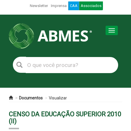
Newsletter
Imprensa
CAA
Associados
Toggle
navigation
Documentos
Visualizar
CENSO DA EDUCAÇÃO SUPERIOR 2010
(II)