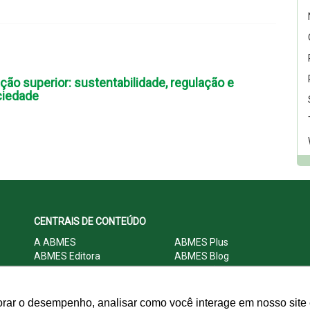
ão superior: sustentabilidade, regulação e
ciedade
CENTRAIS DE CONTEÚDO
A ABMES
ABMES Plus
ABMES Editora
ABMES Blog
ABMES LInC
Legislação
Central Multimídia
Imprensa
Central do Associado ABMES
Contato
orar o desempenho, analisar como você interage em nosso site e