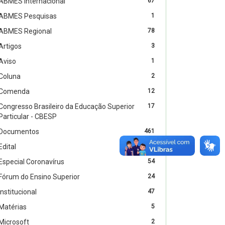
ABMES Internacional
67
ABMES Pesquisas
1
ABMES Regional
78
Artigos
3
Aviso
1
Coluna
2
Comenda
12
Congresso Brasileiro da Educação Superior
17
Particular - CBESP
Documentos
461
Edital
4
Especial Coronavírus
54
Fórum do Ensino Superior
24
Institucional
47
Matérias
5
Microsoft
2