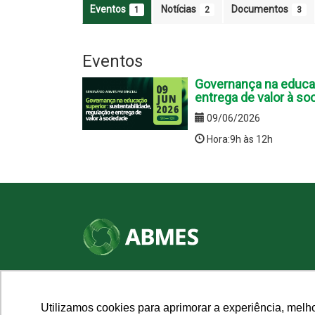
Eventos
Notícias
Documentos
1
2
3
Eventos
Governança na educaç
entrega de valor à so
09/06/2026
Hora:9h às 12h
SHN Qd. 01, Bl. "F", Entrada "A", Conj. "A"
Edifício Vision Work & Live, 9º andar
CEP: 70.701-060 - Asa Norte, Brasília/DF
Utilizamos cookies para aprimorar a experiência, melh