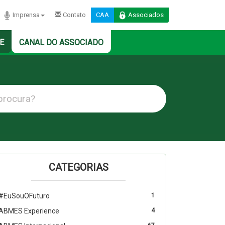
Imprensa
Contato
CAA
Associados
E
CANAL DO ASSOCIADO
CATEGORIAS
#EuSouOFuturo
1
ABMES Experience
4