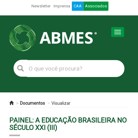
Newsletter
Imprensa
CAA
Associados
Toggle
navigation
Documentos
Visualizar
PAINEL: A EDUCAÇÃO BRASILEIRA NO
SÉCULO XXI (III)