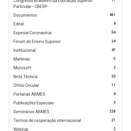
Congresso Brasileiro da Educação Superior
17
Particular - CBESP
Documentos
461
Edital
4
Especial Coronavírus
54
Fórum do Ensino Superior
24
Institucional
47
Matérias
5
Microsoft
2
Nota Técnica
20
Ofício Circular
11
Portarias ABMES
4
Publicações Especiais
3
Seminários ABMES
228
Termos de cooperação internacional
21
Webinar
2