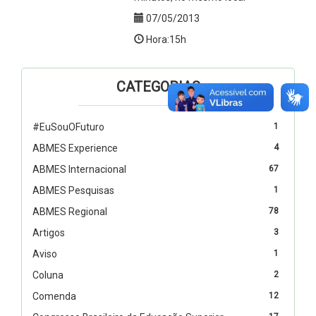
07/05/2013
Hora:15h
CATEGORIAS
#EuSouOFuturo
1
ABMES Experience
4
ABMES Internacional
67
ABMES Pesquisas
1
ABMES Regional
78
Artigos
3
Aviso
1
Coluna
2
Comenda
12