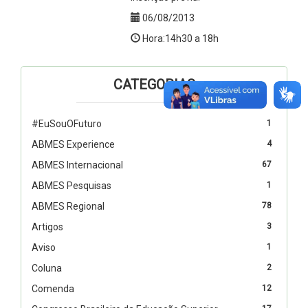
06/08/2013
Hora:14h30 a 18h
CATEGORIAS
#EuSouOFuturo
1
ABMES Experience
4
ABMES Internacional
67
ABMES Pesquisas
1
ABMES Regional
78
Artigos
3
Aviso
1
Coluna
2
Comenda
12