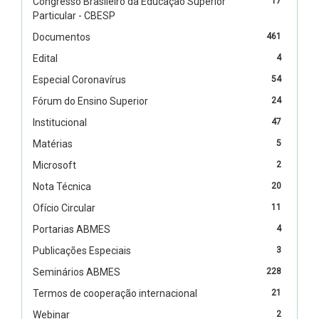
Congresso Brasileiro da Educação Superior
17
Particular - CBESP
Documentos
461
Edital
4
Especial Coronavírus
54
Fórum do Ensino Superior
24
Institucional
47
Matérias
5
Microsoft
2
Nota Técnica
20
Ofício Circular
11
Portarias ABMES
4
Publicações Especiais
3
Seminários ABMES
228
Termos de cooperação internacional
21
Webinar
2