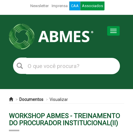
Newsletter
Imprensa
CAA
Associados
Toggle
navigation
Documentos
Visualizar
WORKSHOP ABMES - TREINAMENTO
DO PROCURADOR INSTITUCIONAL(II)