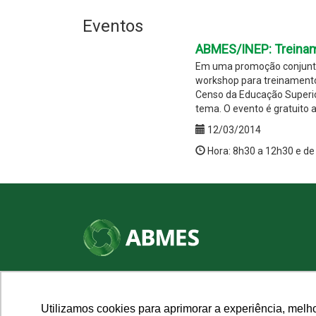
Eventos
ABMES/INEP: Treinam
Em uma promoção conjunta
workshop para treinamento 
Censo da Educação Superio
tema. O evento é gratuito a
12/03/2014
Hora: 8h30 a 12h30 e de
SHN Qd. 01, Bl. "F", Entrada "A", Conj. "A"
Edifício Vision Work & Live, 9º andar
CEP: 70.701-060 - Asa Norte, Brasília/DF
Utilizamos cookies para aprimorar a experiência, melh