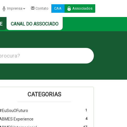
Imprensa
Contato
CAA
Associados
E
CANAL DO ASSOCIADO
CATEGORIAS
#EuSouOFuturo
1
ABMES Experience
4