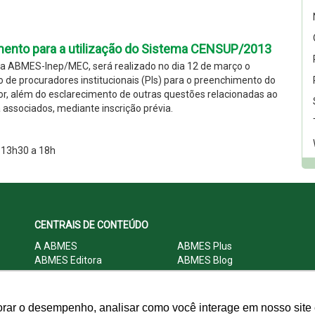
ento para a utilização do Sistema CENSUP/2013
 ABMES-Inep/MEC, será realizado no dia 12 de março o
de procuradores institucionais (PIs) para o preenchimento do
r, além do esclarecimento de outras questões relacionadas ao
 associados, mediante inscrição prévia.
 13h30 a 18h
CENTRAIS DE CONTEÚDO
A ABMES
ABMES Plus
ABMES Editora
ABMES Blog
ABMES LInC
Legislação
Central Multimídia
Imprensa
Central do Associado ABMES
Contato
orar o desempenho, analisar como você interage em nosso site e