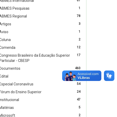
ABMES Internacional
67
ABMES Pesquisas
1
ABMES Regional
78
Artigos
3
Aviso
1
Coluna
2
Comenda
12
Congresso Brasileiro da Educação Superior
17
Particular - CBESP
Documentos
460
Edital
4
Especial Coronavírus
54
Fórum do Ensino Superior
24
Institucional
47
Matérias
5
Microsoft
2