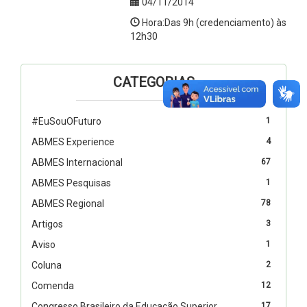
04/11/2014
Hora:Das 9h (credenciamento) às
12h30
CATEGORIAS
#EuSouOFuturo
1
ABMES Experience
4
ABMES Internacional
67
ABMES Pesquisas
1
ABMES Regional
78
Artigos
3
Aviso
1
Coluna
2
Comenda
12
Congresso Brasileiro da Educação Superior
17