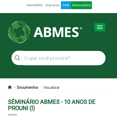
Newsletter
Imprensa
CAA
Associados
Toggle
navigation
Documentos
Visualizar
SÉMINÁRIO ABMES - 10 ANOS DE
PROUNI (I)