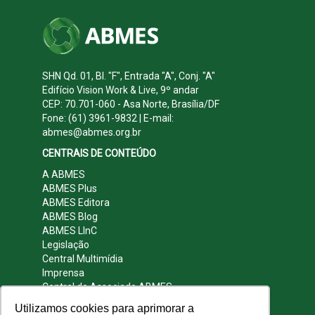
SHN Qd. 01, Bl. "F", Entrada "A", Conj. "A"
Edifício Vision Work & Live, 9º andar
CEP: 70.701-060 - Asa Norte, Brasília/DF
Fone: (61) 3961-9832 | E-mail:
abmes@abmes.org.br
CENTRAIS DE CONTEÚDO
A ABMES
ABMES Plus
ABMES Editora
ABMES Blog
ABMES LInC
Legislação
Central Multimídia
Imprensa
Central do Associado ABMES
Contato
Utilizamos cookies para aprimorar a