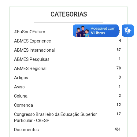
CATEGORIAS
#EuSouOFuturo
1
ABMES Experience
4
ABMES Internacional
67
ABMES Pesquisas
1
ABMES Regional
78
Artigos
3
Aviso
1
Coluna
2
Comenda
12
Congresso Brasileiro da Educação Superior
17
Particular - CBESP
Documentos
461