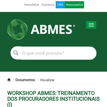
Newsletter
Imprensa
CAA
Associados
Toggle
navigation
Documentos
Visualizar
WORKSHOP ABMES: TREINAMENTO
DOS PROCURADORES INSTITUCIONAIS
(I)