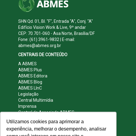
SHN Qd. 01, Bl. "F", Entrada "A", Conj. "A"
Edifício Vision Work & Live, 9º andar
CEP: 70.701-060 - Asa Norte, Brasília/DF
Fone: (61) 3961-9832 | E-mail:
abmes@abmes.org.br
CENTRAIS DE CONTEÚDO
A ABMES
ABMES Plus
ABMES Editora
ABMES Blog
ABMES LInC
Legislação
Central Multimídia
Imprensa
Central do Associado ABMES
Contato
Utilizamos cookies para aprimorar a
REDES SOCIAIS
experiência, melhorar o desempenho, analisar