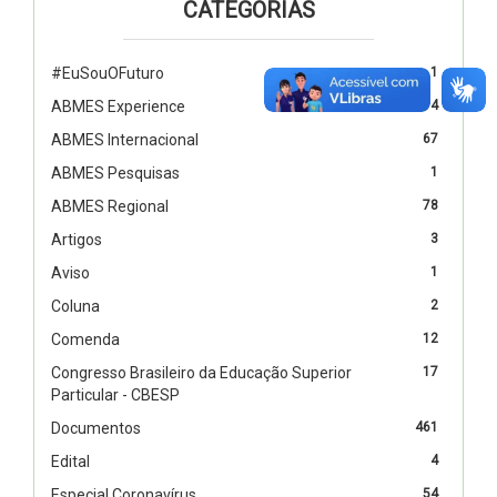
CATEGORIAS
#EuSouOFuturo
1
ABMES Experience
4
ABMES Internacional
67
ABMES Pesquisas
1
ABMES Regional
78
Artigos
3
Aviso
1
Coluna
2
Comenda
12
Congresso Brasileiro da Educação Superior
17
Particular - CBESP
Documentos
461
Edital
4
Especial Coronavírus
54