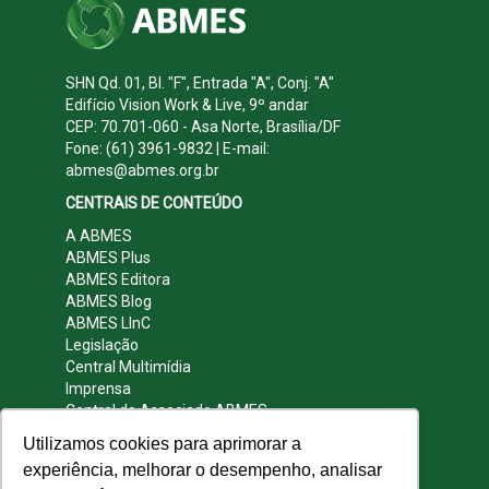
SHN Qd. 01, Bl. "F", Entrada "A", Conj. "A"
Edifício Vision Work & Live, 9º andar
CEP: 70.701-060 - Asa Norte, Brasília/DF
Fone: (61) 3961-9832 | E-mail:
abmes@abmes.org.br
CENTRAIS DE CONTEÚDO
A ABMES
ABMES Plus
ABMES Editora
ABMES Blog
ABMES LInC
Legislação
Central Multimídia
Imprensa
Central do Associado ABMES
Contato
Utilizamos cookies para aprimorar a
REDES SOCIAIS
experiência, melhorar o desempenho, analisar