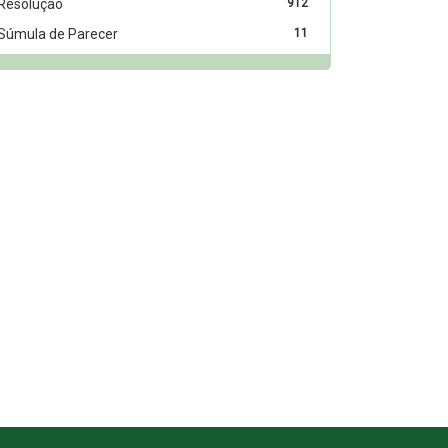
Resolução
912
Súmula de Parecer
11