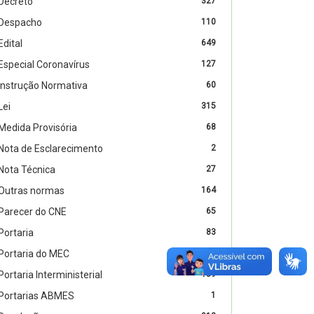
Decreto
327
Despacho
110
Edital
649
Especial Coronavírus
127
Instrução Normativa
60
Lei
315
Medida Provisória
68
Nota de Esclarecimento
2
Nota Técnica
27
Outras normas
164
Parecer do CNE
65
Portaria
83
Portaria do MEC
2313
Portaria Interministerial
159
Portarias ABMES
1