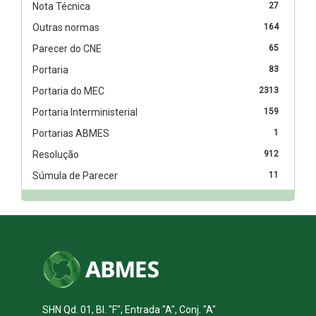
Nota Técnica
27
Outras normas
164
Parecer do CNE
65
Portaria
83
Portaria do MEC
2313
Portaria Interministerial
159
Portarias ABMES
1
Resolução
912
Súmula de Parecer
11
SHN Qd. 01, Bl. "F", Entrada "A", Conj. "A"