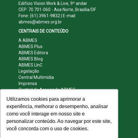
Edifício Vision Work & Live, 9º andar
CEP: 70.701-060 - Asa Norte, Brasília/DF
Fone: (61) 3961-9832 | E-mail:
abmes@abmes.org.br
CENTRAIS DE CONTEÚDO
A ABMES
ABMES Plus
ABMES Editora
ABMES Blog
ABMES LInC
Legislação
Central Multimídia
Imprensa
Central do Associado ABMES
Contato
Utilizamos cookies para aprimorar a
REDES SOCIAIS
experiência, melhorar o desempenho, analisar
como você interage em nosso site e
personalizar conteúdo. Ao navegar por este site,
você concorda com o uso de cookies.
© 2009 - 2026 ABMES. Todos os direitos