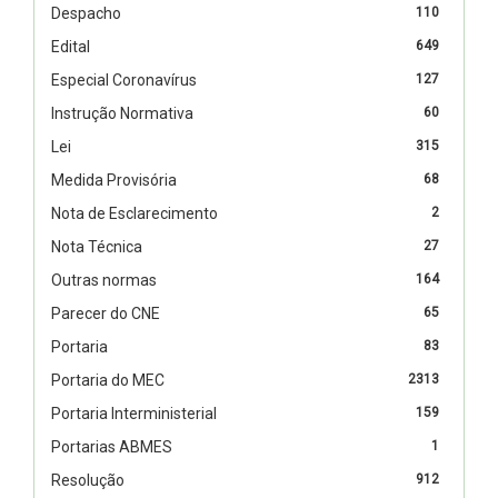
Despacho
110
Edital
649
Especial Coronavírus
127
Instrução Normativa
60
Lei
315
Medida Provisória
68
Nota de Esclarecimento
2
Nota Técnica
27
Outras normas
164
Parecer do CNE
65
Portaria
83
Portaria do MEC
2313
Portaria Interministerial
159
Portarias ABMES
1
Resolução
912