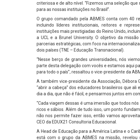
criteriosa e de alto nível. “Fizemos uma seleção qu
para as nossas instituições no Brasil”.
O grupo comandado pela ABMES conta com 40 repres
incluindo líderes institucionais, reitores e rep
instituições mais prestigiadas do Reino Unido, inclu
a UCL e a Brunel University. O objetivo da missã
parcerias estratégicas, com foco na internacionaliz
dois países (TNE – Educação Transnacional).
“Nesse berço de grandes universidades, nós viem
parte desta delegação com vocês e estamos aqui pa
para todo o país”, ressaltou o vice-presidente da A
A também vice-presidente da Associação, Débora G
“abrir a cabeça” dos educadores brasileiros que al
dia a dia, que não é fácil, e pensarmos juntos em co
“Cada viagem dessas é uma imersão que todos nós 
ricos e sábios. Além de tudo isso, um ponto fundam
não nos permite fazer isso, então vamos aproveita
CEO da EDUX21 Consultoria Educacional.
A Head de Educação para a América Latina e o Carib
está com o grupo da ABMES na missão, revelou s