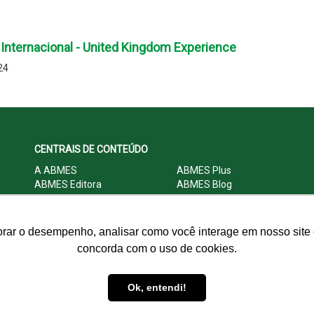
nternacional - United Kingdom Experience
24
CENTRAIS DE CONTEÚDO
A ABMES
ABMES Plus
ABMES Editora
ABMES Blog
ABMES LInC
Legislação
Central Multimídia
Imprensa
Central do Associado ABMES
Contato
orar o desempenho, analisar como você interage em nosso site e
concorda com o uso de cookies.
© 2009 - 2026 ABMES. Todos os direitos reservados.
Ok, entendi!