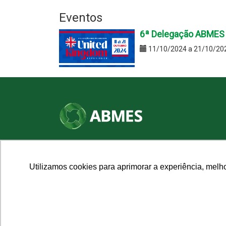
Eventos
6ª Delegação ABMES I
11/10/2024 a 21/10/20
SHN Qd. 01, Bl. "F", Entrada "A", Conj. "A"
Edifício Vision Work & Live, 9º andar
CEP: 70.701-060 - Asa Norte, Brasília/DF
Utilizamos cookies para aprimorar a experiência, melh
Fone: (61) 3961-9832 | E-mail: abmes@abmes.org.br