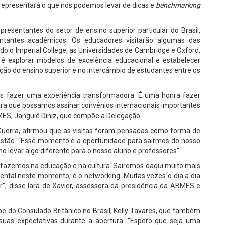
e representará o que nós podemos levar de dicas e
benchmarking
entantes do setor de ensino superior particular do Brasil,
resentantes acadêmicos. Os educadores visitarão algumas das
indo o Imperial College, as Universidades de Cambridge e Oxford,
o é explorar modelos de excelência educacional e estabelecer
ação do ensino superior e no intercâmbio de estudantes entre os
os fazer uma experiência transformadora. É uma honra fazer
ra que possamos assinar convênios internacionais importantes
BMES, Janguiê Diniz, que compõe a Delegação.
uerra, afirmou que as visitas foram pensadas como forma de
i estão. “Esse momento é a oportunidade para sairmos do nosso
mo levar algo diferente para o nosso aluno e professores”.
fazemos na educação e na cultura. Sairemos daqui muito mais
ental neste momento, é o networking. Muitas vezes o dia a dia
r”, disse Iara de Xavier, assessora da presidência da ABMES e
e do Consulado Britânico no Brasil, Kelly Tavares, que também
uas expectativas durante a abertura. “Espero que seja uma