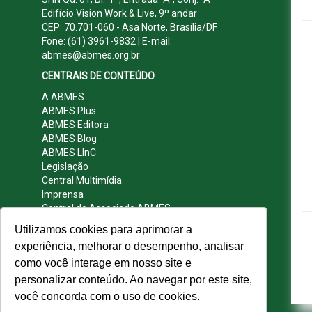
Edifício Vision Work & Live, 9º andar
CEP: 70.701-060 - Asa Norte, Brasília/DF
Fone: (61) 3961-9832 | E-mail:
abmes@abmes.org.br
CENTRAIS DE CONTEÚDO
A ABMES
ABMES Plus
ABMES Editora
ABMES Blog
ABMES LInC
Legislação
Central Multimídia
Imprensa
Central do Associado ABMES
Contato
Utilizamos cookies para aprimorar a
REDES SOCIAIS
experiência, melhorar o desempenho, analisar
como você interage em nosso site e
personalizar conteúdo. Ao navegar por este site,
você concorda com o uso de cookies.