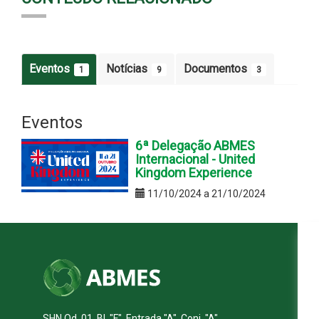
Eventos
Notícias
Documentos
1
9
3
Eventos
6ª Delegação ABMES
Internacional - United
Kingdom Experience
11/10/2024 a 21/10/2024
SHN Qd. 01, Bl. "F", Entrada "A", Conj. "A"