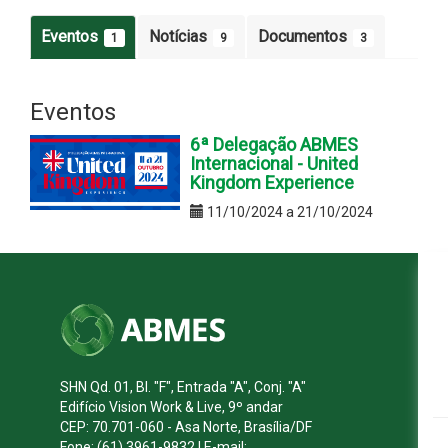
Eventos
Notícias
Documentos
1
9
3
Eventos
6ª Delegação ABMES
Internacional - United
Kingdom Experience
11/10/2024 a 21/10/2024
SHN Qd. 01, Bl. "F", Entrada "A", Conj. "A"
Edifício Vision Work & Live, 9º andar
CEP: 70.701-060 - Asa Norte, Brasília/DF
Fone: (61) 3961-9832 | E-mail: