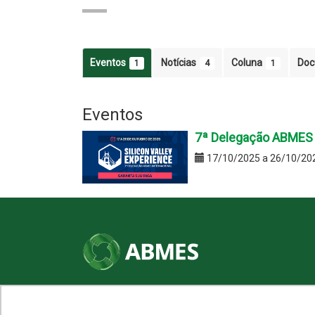
Eventos
Notícias
Coluna
Do
1
4
1
Eventos
7ª Delegação ABMES In
17/10/2025 a 26/10/20
SHN Qd. 01, Bl. "F", Entrada "A", Conj. "A"
Edifício Vision Work & Live, 9º andar