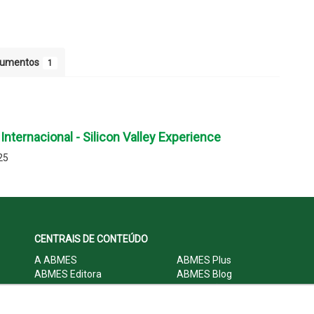
cumentos
1
ternacional - Silicon Valley Experience
25
CENTRAIS DE CONTEÚDO
A ABMES
ABMES Plus
ABMES Editora
ABMES Blog
ABMES LInC
Legislação
Central Multimídia
Imprensa