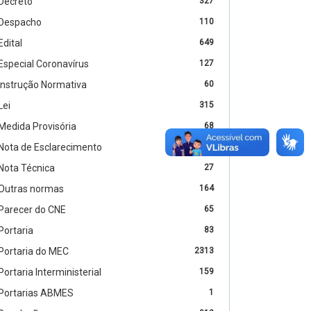
Decreto
327
Despacho
110
Edital
649
Especial Coronavírus
127
Instrução Normativa
60
Lei
315
Medida Provisória
68
Nota de Esclarecimento
2
Nota Técnica
27
Outras normas
164
Parecer do CNE
65
Portaria
83
Portaria do MEC
2313
Portaria Interministerial
159
Portarias ABMES
1