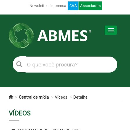
Newsletter
Imprensa
CAA
Associados
Toggle
navigation
Central de mídia
Vídeos
Detalhe
VÍDEOS