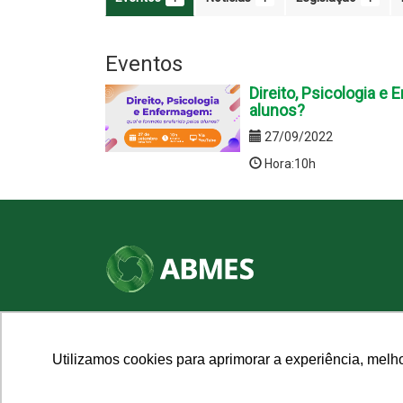
Eventos
Direito, Psicologia e
alunos?
27/09/2022
Hora:10h
SHN Qd. 01, Bl. "F", Entrada "A", Conj. "A"
Edifício Vision Work & Live, 9º andar
CEP: 70.701-060 - Asa Norte, Brasília/DF
Utilizamos cookies para aprimorar a experiência, melh
Fone: (61) 3961-9832 | E-mail: abmes@abmes.org.br