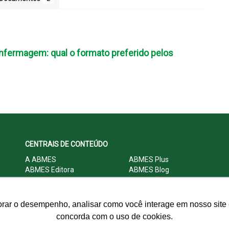
 Enfermagem: qual o formato preferido pelos
CENTRAIS DE CONTEÚDO
A ABMES
ABMES Plus
ABMES Editora
ABMES Blog
ABMES LInC
Legislação
Central Multimídia
Imprensa
Central do Associado ABMES
Contato
orar o desempenho, analisar como você interage em nosso site e
concorda com o uso de cookies.