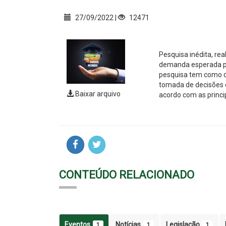
27/09/2022 |
12471
Pesquisa inédita, re
demanda esperada pa
pesquisa tem como ob
tomada de decisões e
Baixar arquivo
acordo com as princ
CONTEÚDO RELACIONADO
Eventos
Notícias
Legislação
1
1
1