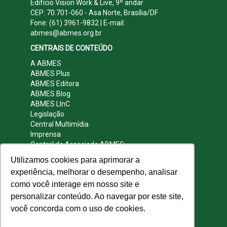
Edifício Vision Work & Live, 9º andar
CEP: 70.701-060 - Asa Norte, Brasília/DF
Fone: (61) 3961-9832 | E-mail:
abmes@abmes.org.br
CENTRAIS DE CONTEÚDO
A ABMES
ABMES Plus
ABMES Editora
ABMES Blog
ABMES LInC
Legislação
Central Multimídia
Imprensa
Central do Associado ABMES
Contato
Utilizamos cookies para aprimorar a
REDES SOCIAIS
experiência, melhorar o desempenho, analisar
como você interage em nosso site e
personalizar conteúdo. Ao navegar por este site,
você concorda com o uso de cookies.
© 2009 - 2026 ABMES. Todos os direitos