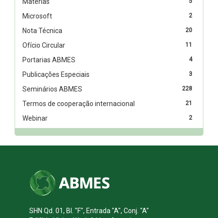
Matérias
5
Microsoft
2
Nota Técnica
20
Ofício Circular
11
Portarias ABMES
4
Publicações Especiais
3
Seminários ABMES
228
Termos de cooperação internacional
21
Webinar
2
SHN Qd. 01, Bl. "F", Entrada "A", Conj. "A"