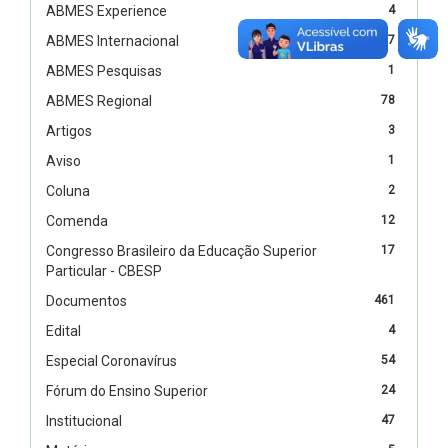
ABMES Experience
4
ABMES Internacional
67
ABMES Pesquisas
1
ABMES Regional
78
Artigos
3
Aviso
1
Coluna
2
Comenda
12
Congresso Brasileiro da Educação Superior
17
Particular - CBESP
Documentos
461
Edital
4
Especial Coronavírus
54
Fórum do Ensino Superior
24
Institucional
47