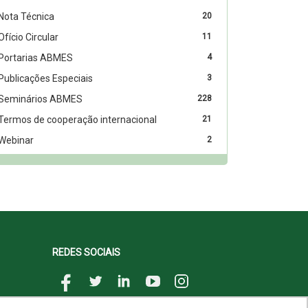
Nota Técnica
20
Ofício Circular
11
Portarias ABMES
4
Publicações Especiais
3
Seminários ABMES
228
Termos de cooperação internacional
21
Webinar
2
REDES SOCIAIS