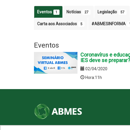
Eventos
Notícias
Legislação
1
27
57
Carta aos Associados
#ABMESINFORMA
5
Eventos
Coronavírus e educaç
IES deve se preparar
02/04/2020
Hora:11h
SHN Qd. 01, Bl. "F", Entrada "A", Conj. "A"