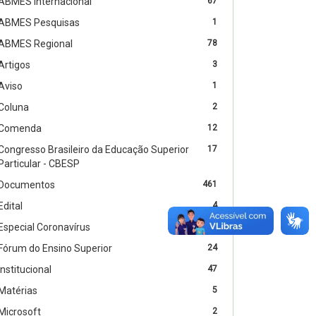
ABMES Internacional
67
ABMES Pesquisas
1
ABMES Regional
78
Artigos
3
Aviso
1
Coluna
2
Comenda
12
Congresso Brasileiro da Educação Superior
17
Particular - CBESP
Documentos
461
Edital
4
Especial Coronavírus
54
Fórum do Ensino Superior
24
Institucional
47
Matérias
5
Microsoft
2