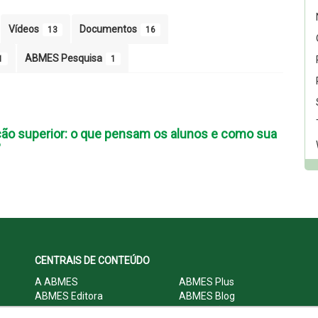
Vídeos
Documentos
13
16
ABMES Pesquisa
1
1
ão superior: o que pensam os alunos e como sua
?
CENTRAIS DE CONTEÚDO
A ABMES
ABMES Plus
ABMES Editora
ABMES Blog
ABMES LInC
Legislação