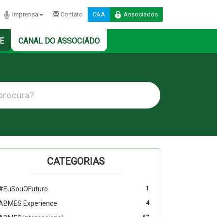
Imprensa
Contato
CAA
Associados
E
CANAL DO ASSOCIADO
CATEGORIAS
#EuSouOFuturo
1
ABMES Experience
4