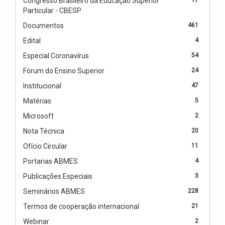
Congresso Brasileiro da Educação Superior
Particular - CBESP
Documentos
461
Edital
4
Especial Coronavírus
54
Fórum do Ensino Superior
24
Institucional
47
Matérias
5
Microsoft
2
Nota Técnica
20
Ofício Circular
11
Portarias ABMES
4
Publicações Especiais
3
Seminários ABMES
228
Termos de cooperação internacional
21
Webinar
2