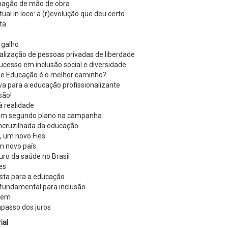
pagão de mão de obra
tual in loco: a (r)evolução que deu certo
ita
 galho
alização de pessoas privadas de liberdade
ucesso em inclusão social e diversidade
de Educação é o melhor caminho?
ava para a educação profissionalizante
são!
à realidade
a em segundo plano na campanha
encruzilhada da educação
, um novo Fies
m novo país
uro da saúde no Brasil
ies
usta para a educação
 fundamental para inclusão
-nem
passo dos juros
ial