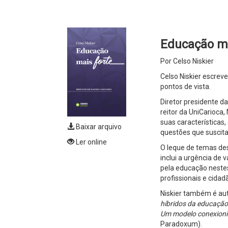
Educação mai
Por Celso Niskier
Celso Niskier escrev
pontos de vista.
Diretor presidente 
reitor da UniCarioca,
suas características,
Baixar arquivo
questões que suscita
Ler online
O leque de temas dest
inclui a urgência de 
pela educação neste
profissionais e cidad
Niskier também é aut
híbridos da educação
Um modelo conexionis
Paradoxum).