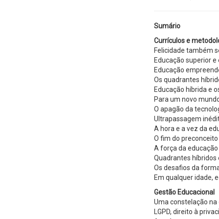
Sumário
Currículos e metodol
Felicidade também s
Educação superior e
Educação empreende
Os quadrantes híbri
Educação híbrida e 
Para um novo mundo
O apagão da tecnolo
Ultrapassagem inédi
A hora e a vez da ed
O fim do preconceit
A força da educaçã
Quadrantes híbridos 
Os desafios da forma
Em qualquer idade, 
Gestão Educacional
Uma constelação na 
LGPD, direito à priva