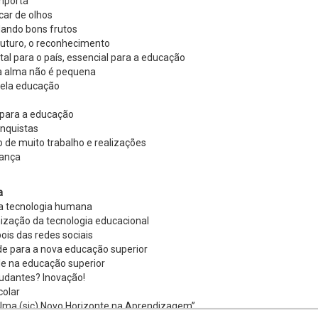
importa
car de olhos
ando bons frutos
futuro, o reconhecimento
l para o país, essencial para a educação
 a alma não é pequena
pela educação
 para a educação
onquistas
de muito trabalho e realizações
rança
e
a
ra tecnologia humana
ização da tecnologia educacional
is das redes sociais
ade para a nova educação superior
ade na educação superior
udantes? Inovação!
colar
 Uma (sic) Novo Horizonte na Aprendizagem”