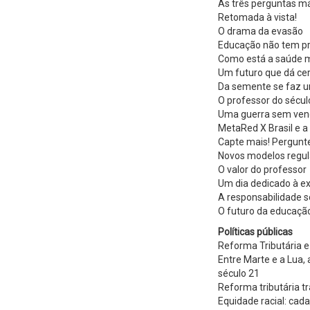
As três perguntas m
Retomada à vista!
O drama da evasão
Educação não tem pr
Como está a saúde m
Um futuro que dá ce
Da semente se faz u
O professor do sécul
Uma guerra sem ve
MetaRed X Brasil e 
Capte mais! Pergun
Novos modelos regul
O valor do professor
Um dia dedicado à e
A responsabilidade s
O futuro da educação
Políticas públicas
Reforma Tributária e
Entre Marte e a Lua,
século 21
Reforma tributária t
Equidade racial: cad