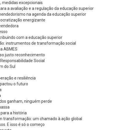
l, medidas excepcionais
ara a avaliação e a regulação da educação superior
eendedorismo na agenda da educação superior
rocratização energizante
reendedora
cesso
ribuindo com a educação superior
ão: instrumentos de transformação social
z a ABMES
so justo reconhecimento
Responsabilidade Social
em do Sul
eração e resiliência
pactou o futuro
da
a
odos ganham, ninguém perde
massa
para a história
m transformação: um chamado à ação global
s. E isso é só o começo