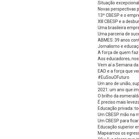
Situação excepciona
Novas perspectivas p
13º CBESP e o empr
XIII CBESP e a desbu
Uma brasileira emp
Uma parceria de su
ABMES: 39 anos cont
Jornalismo e educaç
A força de quem fa
Aos educadores, nos
Vem aí a Semana da 
EAD e a força que v
#EuSouOFuturo
Um ano de união, sup
2021: um ano que im
O brilho da esmeral
É preciso mais levez
Educação privada: t
Um CBESP mão na 
Um CBESP para ficar 
Educação superior e
Mapeamos os egresso