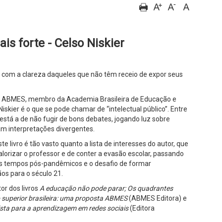
s forte - Celso Niskier
e com a clareza daqueles que não têm receio de expor seus
da ABMES, membro da Academia Brasileira de Educação e
 Niskier é o que se pode chamar de “intelectual público”. Entre
 está a de não fugir de bons debates, jogando luz sobre
m interpretações divergentes.
e livro é tão vasto quanto a lista de interesses do autor, que
valorizar o professor e de conter a evasão escolar, passando
s tempos pós-pandêmicos e o desafio de formar
ãos para o século 21.
or dos livros
A educação não pode parar; Os quadrantes
 superior brasileira: uma proposta ABMES
(ABMES Editora) e
ta para a aprendizagem em redes sociais
(Editora