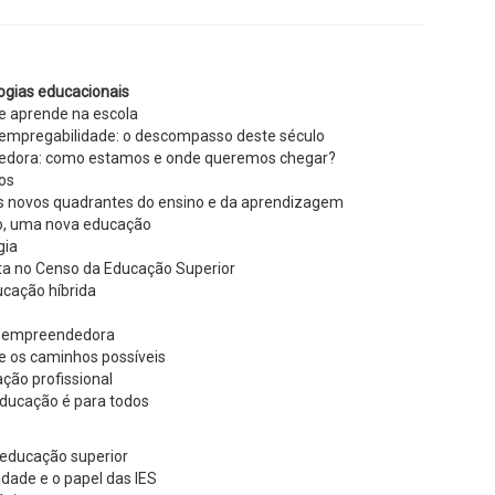
ogias educacionais
e aprende na escola
 empregabilidade: o descompasso deste século
dora: como estamos e onde queremos chegar?
dos
os novos quadrantes do ensino e da aprendizagem
, uma nova educação
gia
ta no Censo da Educação Superior
ucação híbrida
o
o empreendedora
e os caminhos possíveis
ção profissional
educação é para todos
educação superior
cidade e o papel das IES