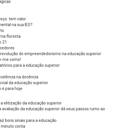
ágicas
eço: tem valor
ental na sua IES?
rto
ma floresta
o 21
ncedores
a revolução do empreendedorismo na educação superior
te-me como!
atórios para a educação superior
xcelência na docência
ocial da educação superior
 é para hoje
 a elitização da educação superior
 a avaliação da educação superior dá seus passos rumo ao
raz bons sinais para a educação
a minuto conta