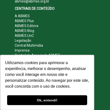
abmes@abmes.org.br
CENTRAIS DE CONTEÚDO
A ABMES
ABMES Plus
ABMES Editora
ABMES Blog
ABMES LInC
Legislação
Central Multimídia
Imprensa
Central do Associado ABMES
Contato
Utilizamos cookies para aprimorar a
REDES SOCIAIS
experiência, melhorar o desempenho, analisar
como você interage em nosso site e
personalizar conteúdo. Ao navegar por este site,
você concorda com o uso de cookies.
© 2009 - 2026 ABMES. Todos os direitos
reservados.
Ok, entendi!