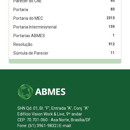
Parecer do CNE
65
Portaria
83
Portaria do MEC
2313
Portaria Interministerial
159
Portarias ABMES
1
Resolução
912
Súmula de Parecer
11
SHN Qd. 01, Bl. "F", Entrada "A", Conj. "A"
Edifício Vision Work & Live, 9º andar
CEP: 70.701-060 - Asa Norte, Brasília/DF
Fone: (61) 3961-9832 | E-mail: