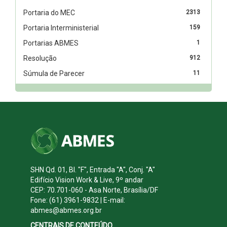
Portaria do MEC
2313
Portaria Interministerial
159
Portarias ABMES
1
Resolução
912
Súmula de Parecer
11
SHN Qd. 01, Bl. "F", Entrada "A", Conj. "A"
Edifício Vision Work & Live, 9º andar
CEP: 70.701-060 - Asa Norte, Brasília/DF
Fone: (61) 3961-9832 | E-mail:
abmes@abmes.org.br
CENTRAIS DE CONTEÚDO