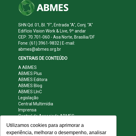
SHN Qd. 01, Bl. "F", Entrada "A", Conj. "A"
Edifício Vision Work & Live, 9º andar
CEP: 70.701-060 - Asa Norte, Brasília/DF
Fone: (61) 3961-9832 | E-mail:
abmes@abmes.org.br
CENTRAIS DE CONTEÚDO
A ABMES
ABMES Plus
ABMES Editora
ABMES Blog
ABMES LInC
Legislação
Central Multimídia
Imprensa
Central do Associado ABMES
Contato
Utilizamos cookies para aprimorar a
REDES SOCIAIS
experiência, melhorar o desempenho, analisar