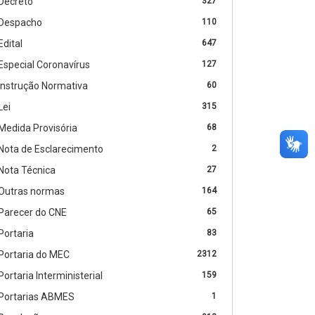
Decreto
327
Despacho
110
Edital
647
Especial Coronavírus
127
Instrução Normativa
60
Lei
315
Medida Provisória
68
Nota de Esclarecimento
2
Nota Técnica
27
Outras normas
164
Parecer do CNE
65
Portaria
83
Portaria do MEC
2312
Portaria Interministerial
159
Portarias ABMES
1