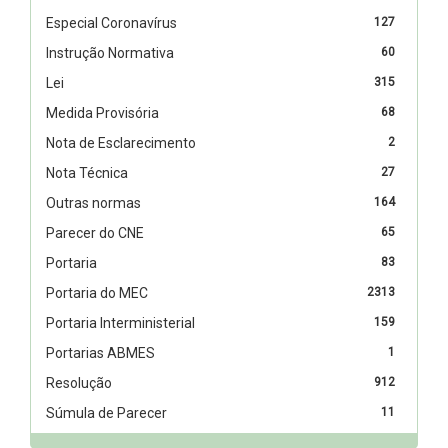
Especial Coronavírus
127
Instrução Normativa
60
Lei
315
Medida Provisória
68
Nota de Esclarecimento
2
Nota Técnica
27
Outras normas
164
Parecer do CNE
65
Portaria
83
Portaria do MEC
2313
Portaria Interministerial
159
Portarias ABMES
1
Resolução
912
Súmula de Parecer
11