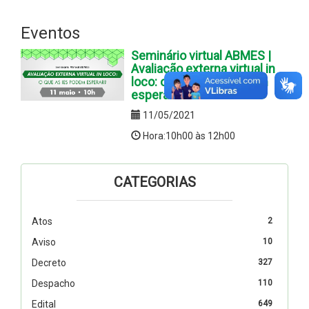
Eventos
Seminário virtual ABMES |
Avaliação externa virtual in
loco: o que as IES podem
esperar?
11/05/2021
Hora:10h00 às 12h00
CATEGORIAS
Atos
2
Aviso
10
Decreto
327
Despacho
110
Edital
649