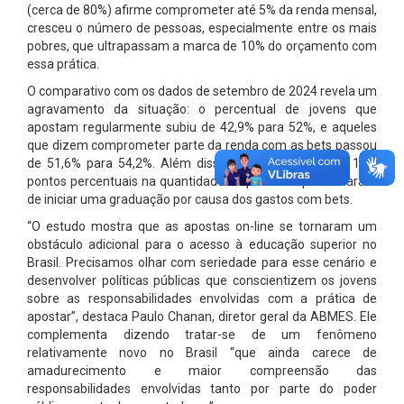
(cerca de 80%) afirme comprometer até 5% da renda mensal,
cresceu o número de pessoas, especialmente entre os mais
pobres, que ultrapassam a marca de 10% do orçamento com
essa prática.
O comparativo com os dados de setembro de 2024 revela um
agravamento da situação: o percentual de jovens que
apostam regularmente subiu de 42,9% para 52%, e aqueles
que dizem comprometer parte da renda com as bets passou
de 51,6% para 54,2%. Além disso, houve um salto de 11,4
pontos percentuais na quantidade de pessoas que deixaram
de iniciar uma graduação por causa dos gastos com bets.
“O estudo mostra que as apostas on-line se tornaram um
obstáculo adicional para o acesso à educação superior no
Brasil. Precisamos olhar com seriedade para esse cenário e
desenvolver políticas públicas que conscientizem os jovens
sobre as responsabilidades envolvidas com a prática de
apostar”, destaca Paulo Chanan, diretor geral da ABMES. Ele
complementa dizendo tratar-se de um fenômeno
relativamente novo no Brasil “que ainda carece de
amadurecimento e maior compreensão das
responsabilidades envolvidas tanto por parte do poder