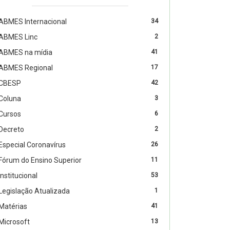
ABMES Internacional
34
ABMES Linc
2
ABMES na mídia
41
ABMES Regional
17
CBESP
42
Coluna
3
Cursos
6
Decreto
2
Especial Coronavírus
26
Fórum do Ensino Superior
11
Institucional
53
Legislação Atualizada
1
Matérias
41
Microsoft
13