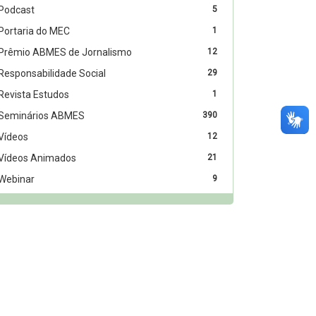
Podcast
5
Portaria do MEC
1
Prêmio ABMES de Jornalismo
12
Responsabilidade Social
29
Revista Estudos
1
Seminários ABMES
390
Vídeos
12
Vídeos Animados
21
Webinar
9