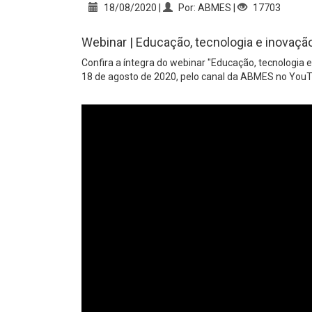
18/08/2020 |
Por: ABMES |
17703
Webinar | Educação, tecnologia e inovaç
Confira a íntegra do webinar "Educação, tecnologia 
18 de agosto de 2020, pelo canal da ABMES no You