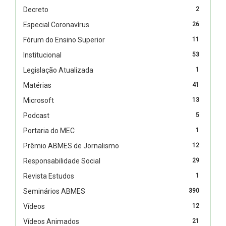
Decreto
2
Especial Coronavírus
26
Fórum do Ensino Superior
11
Institucional
53
Legislação Atualizada
1
Matérias
41
Microsoft
13
Podcast
5
Portaria do MEC
1
Prêmio ABMES de Jornalismo
12
Responsabilidade Social
29
Revista Estudos
1
Seminários ABMES
390
Vídeos
12
Vídeos Animados
21