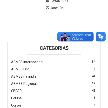
10/08/2021
Hora:10h
CATEGORIAS
ABMES Internacional
34
ABMES Linc
2
ABMES na mídia
41
ABMES Regional
17
CBESP
42
Coluna
3
Cursos
6