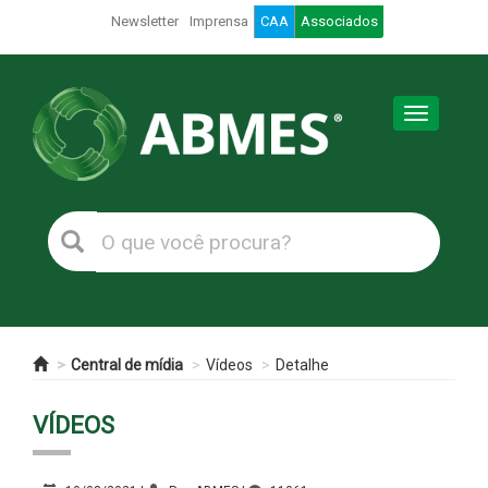
Newsletter
Imprensa
CAA
Associados
Toggle
navigation
Central de mídia
Vídeos
Detalhe
VÍDEOS