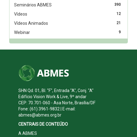
Seminários ABMES
390
Vídeos
12
Vídeos Animados
21
Webinar
9
SHN Qd. 01, Bl. "F", Entrada "A", Conj. "A"
Edifício Vision Work & Live, 9º andar
CEP: 70.701-060 - Asa Norte, Brasília/DF
Fone: (61) 3961-9832 | E-mail:
abmes@abmes.org.br
CENTRAIS DE CONTEÚDO
A ABMES