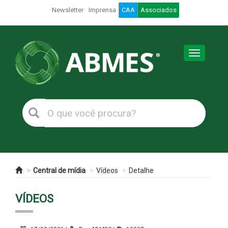
Newsletter
Imprensa
CAA
Associados
Toggle
navigation
Central de mídia
Vídeos
Detalhe
VÍDEOS