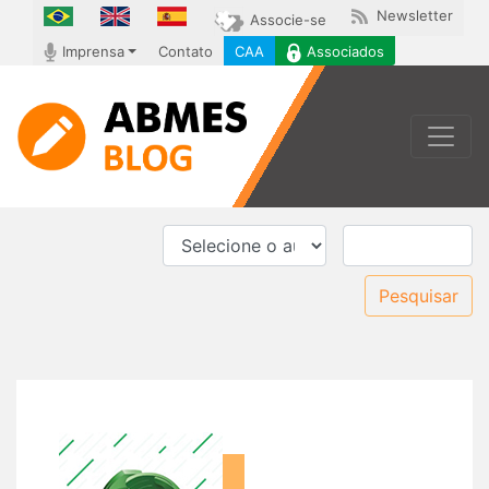
Newsletter
Associe-se
Imprensa
Contato
CAA
Associados
Toggle
Pesquisar