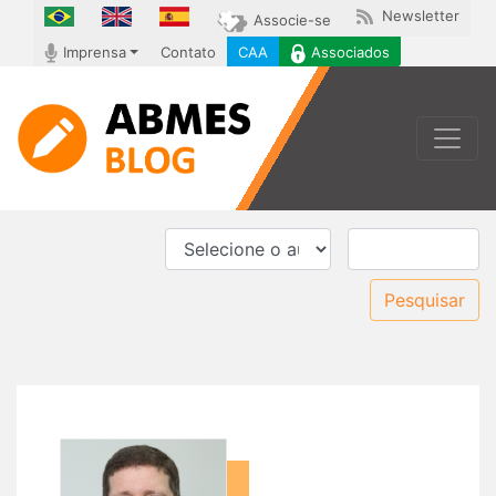
Newsletter
Associe-se
Imprensa
Contato
CAA
Associados
Toggle
Pesquisar