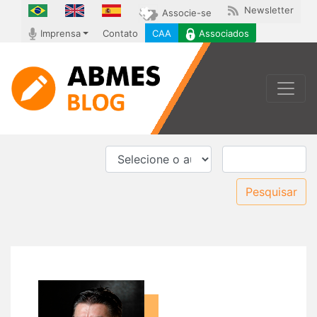
Newsletter
Associe-se
Imprensa
Contato
CAA
Associados
Toggle
Pesquisar