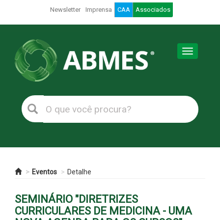
Newsletter
Imprensa
CAA
Associados
Toggle
navigation
Eventos
Detalhe
SEMINÁRIO "DIRETRIZES
CURRICULARES DE MEDICINA - UMA