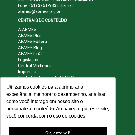
Fone: (61) 3961-9832 | E-mail:
abmes@abmes.org.br
CENTRAIS DE CONTEÚDO
A ABMES
ABMES Plus
ABMES Editora
ABMES Blog
ABMES LInC
Legislação
Central Multimídia
Imprensa
Central do Associado ABMES
Contato
Utilizamos cookies para aprimorar a
REDES SOCIAIS
experiência, melhorar o desempenho, analisar
como você interage em nosso site e
personalizar conteúdo. Ao navegar por este site,
você concorda com o uso de cookies.
© 2009 - 2026 ABMES. Todos os direitos
reservados.
Ok, entendi!