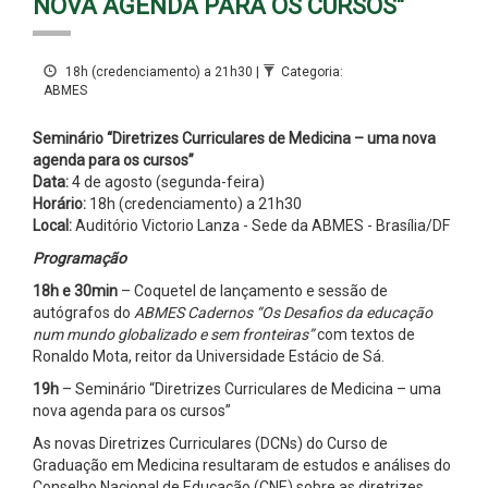
NOVA AGENDA PARA OS CURSOS"
18h (credenciamento) a 21h30 |
Categoria:
ABMES
Seminário “Diretrizes Curriculares de Medicina – uma nova
agenda para os cursos”
Data:
4 de agosto (segunda-feira)
Horário:
18h (credenciamento) a 21h30
Local:
Auditório Victorio Lanza - Sede da ABMES - Brasília/DF
Programação
18h e 30min
– Coquetel de lançamento e sessão de
autógrafos do
ABMES Cadernos “Os Desafios da educação
num mundo globalizado e sem fronteiras”
com textos de
Ronaldo Mota, reitor da Universidade Estácio de Sá.
19h
– Seminário “Diretrizes Curriculares de Medicina – uma
nova agenda para os cursos”
As novas Diretrizes Curriculares (DCNs) do Curso de
Graduação em Medicina resultaram de estudos e análises do
Conselho Nacional de Educação (CNE) sobre as diretrizes