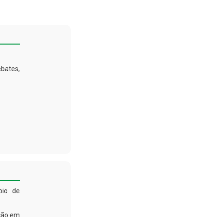
bates,
bio de
ição em