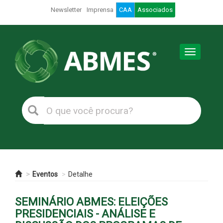
Newsletter
Imprensa
CAA
Associados
Toggle
navigation
Eventos
Detalhe
SEMINÁRIO ABMES: ELEIÇÕES
PRESIDENCIAIS - ANÁLISE E