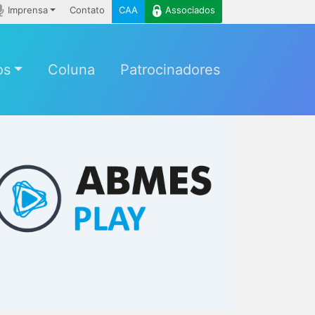
Imprensa
Contato
CAA
Associados
os
Coluna
Patrocinadores