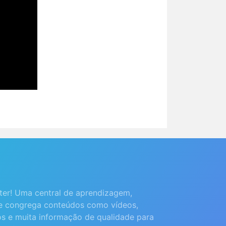
ter! Uma central de aprendizagem,
que congrega conteúdos como vídeos,
os e muita informação de qualidade para