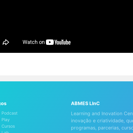
ços
ABMES LInC
 Podcast
Learning and Inovation Cen
 Play
inovação e criatividade, 
 Cursos
programas, parcerias, curs
 Lab