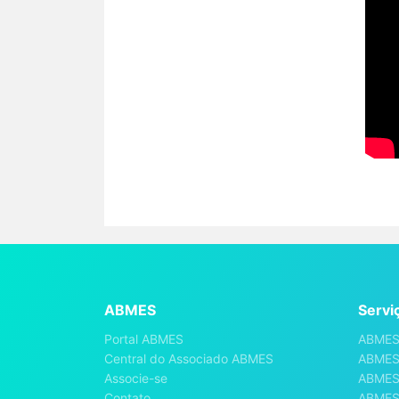
ABMES
Servi
Portal ABMES
ABMES
Central do Associado ABMES
ABMES
Associe-se
ABMES
Contato
ABMES