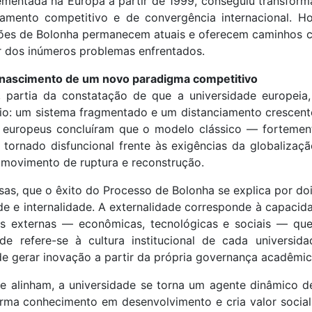
lementada na Europa a partir de 1999, conseguiu transfor
namento competitivo e de convergência internacional. H
ições de Bolonha permanecem atuais e oferecem caminhos 
ar dos inúmeros problemas enfrentados.
 nascimento de um novo paradigma competitivo
, partia da constatação de que a universidade europeia,
io: um sistema fragmentado e um distanciamento crescen
 europeus concluíram que o modelo clássico — fortemente
tornado disfuncional frente às exigências da globalizaç
 movimento de ruptura e reconstrução.
sas, que o êxito do Processo de Bolonha se explica por do
de e internalidade. A externalidade corresponde à capacid
s externas — econômicas, tecnológicas e sociais — que
ade refere-se à cultura institucional de cada universi
de gerar inovação a partir da própria governança acadêmic
e alinham, a universidade se torna um agente dinâmico d
orma conhecimento em desenvolvimento e cria valor social 