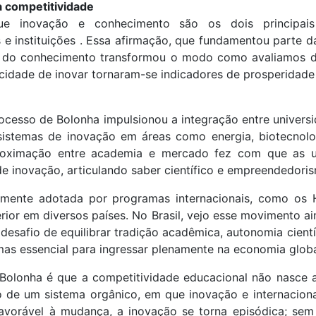
 competitividade
e inovação e conhecimento são os dois principai
 e instituições . Essa afirmação, que fundamentou parte d
a do conhecimento transformou o modo como avaliamos de
pacidade de inovar tornaram-se indicadores de prosperidad
ocesso de Bolonha impulsionou a integração entre universi
istemas de inovação em áreas como energia, biotecnologia,
aproximação entre academia e mercado fez com que as u
e inovação, articulando saber científico e empreendedori
amente adotada por programas internacionais, como os H
rior em diversos países. No Brasil, vejo esse movimento 
desafio de equilibrar tradição acadêmica, autonomia cientí
 mas essencial para ingressar plenamente na economia glob
 Bolonha é que a competitividade educacional não nasce 
o de um sistema orgânico, em que inovação e internaciona
 favorável à mudança, a inovação se torna episódica; sem 