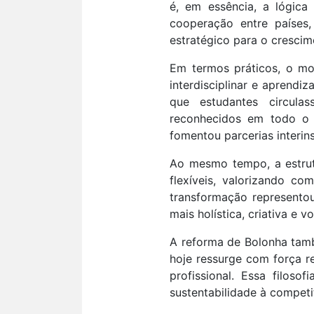
é, em essência, a lógic
cooperação entre países
estratégico para o cresci
Em termos práticos, o mo
interdisciplinar e aprend
que estudantes circulas
reconhecidos em todo o c
fomentou parcerias interin
Ao mesmo tempo, a estrutur
flexíveis, valorizando co
transformação represento
mais holística, criativa e v
A reforma de Bolonha tamb
hoje ressurge com força r
profissional. Essa filos
sustentabilidade à competi