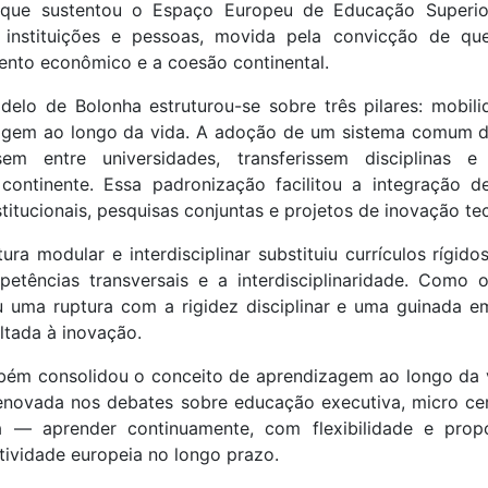
a que sustentou o Espaço Europeu de Educação Super
, instituições e pessoas, movida pela convicção de q
mento econômico e a coesão continental.
delo de Bolonha estruturou-se sobre três pilares: mobil
izagem ao longo da vida. A adoção de um sistema comum d
sem entre universidades, transferissem disciplinas 
ontinente. Essa padronização facilitou a integração 
stitucionais, pesquisas conjuntas e projetos de inovação te
a modular e interdisciplinar substituiu currículos rígidos
mpetências transversais e a interdisciplinaridade. Como 
u uma ruptura com a rigidez disciplinar e uma guinada 
oltada à inovação.
ém consolidou o conceito de aprendizagem ao longo da vid
enovada nos debates sobre educação executiva, micro cert
ofia — aprender continuamente, com flexibilidade e pr
tividade europeia no longo prazo.