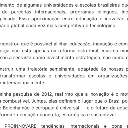
mento de algumas universidades e escolas brasileiras qu
de parcerias internacionais, programas bilíngues, in
plicada. Essa aproximação entre educação e inovação 
ário global cada vez mais competitivo e tecnológico.
monstrou que é possível alinhar educação, inovação e co
a força não está apenas na reforma estrutural, mas na 
ou a ser vista como investimento estratégico, não como 
nstruir uma trajetória semelhante, adaptada às nossas pa
transformar escolas e universidades em organizações 
r internacionalmente.
minha pesquisa de 2012, reafirmo que a inovação é o mot
u combustível. Juntas, elas definem o lugar que o Brasil
 Bolonha não é europeu: é universal — e o futuro da educ
ormá-lo em ação concreta, estratégica e sustentável.
 PROINNOVARE tendências internacionais e bons e