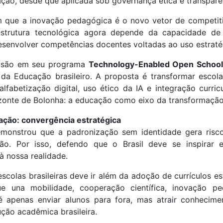
ação, desde que aplicada sob governança ética e transpare
am que a inovação pedagógica é o novo vetor de competitiv
aestrutura tecnológica agora depende da capacidade de
desenvolver competências docentes voltadas ao uso estraté
isão em seu programa
Technology-Enabled Open School
 da Educação brasileiro. A proposta é transformar esco
abetização digital, uso ético da IA e integração curricul
onte de Bolonha: a educação como eixo da transformação
vação: convergência estratégica
emonstrou que a padronização sem identidade gera risc
ção. Por isso, defendo que o Brasil deve se inspirar 
à nossa realidade.
escolas brasileiras deve ir além da adoção de currículos es
 que una mobilidade, cooperação científica, inovação 
é apenas enviar alunos para fora, mas atrair conhecimen
ção acadêmica brasileira.