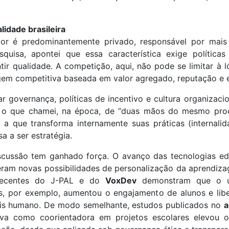
lidade brasileira
rior é predominantemente privado, responsável por ma
uisa, apontei que essa característica exige políticas 
tir qualidade. A competição, aqui, não pode se limitar à
gem competitiva baseada em valor agregado, reputação e 
rar governança, políticas de incentivo e cultura organizac
ular o que chamei, na época, de “duas mãos do mesmo pro
 a que transforma internamente suas práticas (internali
sa a ser estratégia.
iscussão tem ganhado força. O avanço das tecnologias ed
ouxeram novas possibilidades de personalização da aprendi
 recentes do J-PAL e do
VoxDev
demonstram que o u
, por exemplo, aumentou o engajamento de alunos e lib
s humano. De modo semelhante, estudos publicados no
a
iva como coorientadora em projetos escolares elevou 