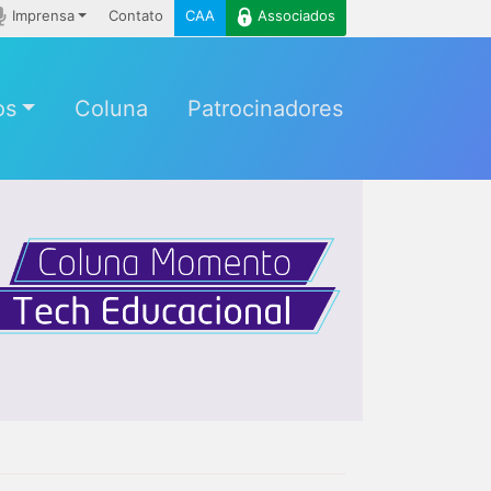
Imprensa
Contato
CAA
Associados
os
Coluna
Patrocinadores