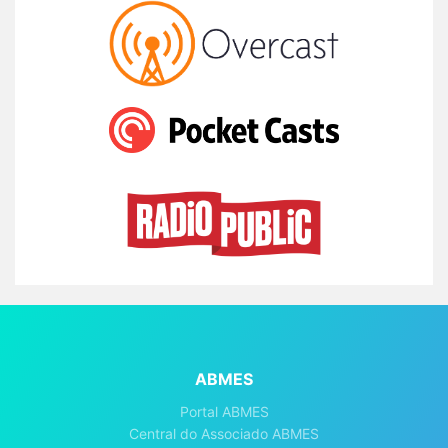
ABMES
Portal ABMES
Central do Associado ABMES