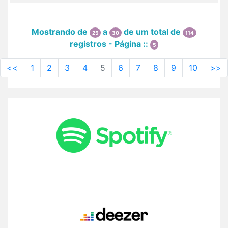
Mostrando de
a
de um total de
25
30
114
registros - Página ::
5
<<
1
2
3
4
5
6
7
8
9
10
>>