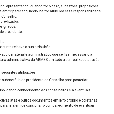
elho, apresentando, quando for o caso, sugestões, proposições,
emitir parecer quando lhe for atribuída essa responsabilidade;
o Conselho;
 pré-fixados;
esignados;
elo presidente;
lho;
ssunto relativo à sua atribuição.
apoio material e administrativo que se fizer necessário à
utura administrativa da ABMES em tudo a ser realizado através
s seguintes atribuições:
 e submetê-la ao presidente do Conselho para posterior
elho, dando conhecimento aos conselheiros e a eventuais
spectivas atas e outros documentos em livro próprio e coletar as
iciparam, além de consignar o comparecimento de eventuais