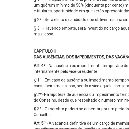
um quórum mínimo de 50% (cinquenta por cento) mai
e titulares, oportunidade em que serão apresentada
§ 2º - Será eleito o candidato que obtiver maioria s
§ 3º - Havendo empate, será investido no cargo aqu
mais idoso.
CAPÍTULO III
DAS AUSÊNCIAS, DOS IMPEDIMENTOS, DAS VACÂNC
Art. 4º
- Na ausência ou impedimento temporário do 
interinamente pelo vice-presidente.
§
1º - Em caso de ausência ou impedimento temporár
conselheiro mais idoso, sendo o vice aquele com idade
§ 2º -
Na hipótese de ausência ou impedimento temp
do Conselho, desde que respeitado o número mínimo 
§ 3º - O membro poderá se ausentar por um período
Conselho.
Art. 5º
- A vacância definitiva de um cargo de membr
impedimento comprovado, invalidez, perda do manda