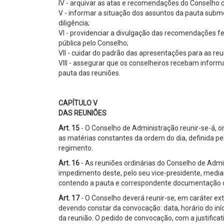
IV - arquivar as atas e recomendações do Conselho
V - informar a situação dos assuntos da pauta sub
diligência;
VI - providenciar a divulgação das recomendações f
pública pelo Conselho;
VII - cuidar do padrão das apresentações para as re
VIII - assegurar que os conselheiros recebam infor
pauta das reuniões.
CAPÍTULO V
DAS REUNIÕES
Art. 15
- O Conselho de Administração reunir-se-á, o
as matérias constantes da ordem do dia, definida p
regimento.
Art. 16
- As reuniões ordinárias do Conselho de Admi
impedimento deste, pelo seu vice-presidente, median
contendo a pauta e correspondente documentação de
Art. 17
- O Conselho deverá reunir-se, em caráter ex
devendo constar da convocação: data, horário do iní
da reunião. O pedido de convocação, com a justificat