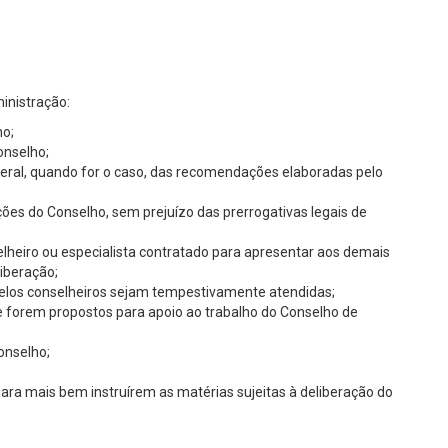
inistração:
ho;
onselho;
a Geral, quando for o caso, das recomendações elaboradas pelo
nções do Conselho, sem prejuízo das prerrogativas legais de
selheiro ou especialista contratado para apresentar aos demais
iberação;
s pelos conselheiros sejam tempestivamente atendidas;
ue forem propostos para apoio ao trabalho do Conselho de
onselho;
 para mais bem instruírem as matérias sujeitas à deliberação do