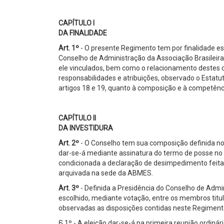
CAPÍTULO I
DA FINALIDADE
Art. 1º
- O presente Regimento tem por finalidade e
Conselho de Administração da Associação Brasileir
ele vinculados, bem como o relacionamento destes 
responsabilidades e atribuições, observado o Estatu
artigos 18 e 19, quanto à composição e à competênc
CAPÍTULO II
DA INVESTIDURA
Art. 2º
- O Conselho tem sua composição definida no a
dar-se-á mediante assinatura do termo de posse no 
condicionada a declaração de desimpedimento feita 
arquivada na sede da ABMES.
Art. 3º
- Definida a Presidência do Conselho de Admin
escolhido, mediante votação, entre os membros titula
observadas as disposições contidas neste Regiment
§ 1º - A eleição dar-se-á na primeira reunião ordin