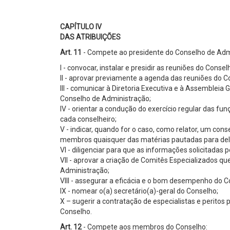
CAPÍTULO IV
DAS ATRIBUIÇÕES
Art. 11
- Compete ao presidente do Conselho de Adm
I - convocar, instalar e presidir as reuniões do Consel
II - aprovar previamente a agenda das reuniões do C
III - comunicar à Diretoria Executiva e à Assemblei
Conselho de Administração;
IV - orientar a condução do exercício regular das fu
cada conselheiro;
V - indicar, quando for o caso, como relator, um con
membros quaisquer das matérias pautadas para del
VI - diligenciar para que as informações solicitada
VII - aprovar a criação de Comitês Especializados q
Administração;
VIII - assegurar a eficácia e o bom desempenho do C
IX - nomear o(a) secretário(a)-geral do Conselho;
X – sugerir a contratação de especialistas e peritos
Conselho.
Art. 12
- Compete aos membros do Conselho: