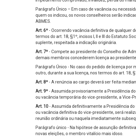
Parágrafo Único – Em caso de vacância ou necessidad
quem os indicou, os novos conselheiros serão indicados
ABMES.
Art. 6º
- Ocorrendo vacância definitiva de qualquer
termos do art. 18, §1º, incisos I, II e III do Estatuto S
suplente, respeitada a indicação originária.
Art. 7º
- Compete ao presidente do Conselho de Admi
demais membros concederem licença ao presidente e
Parágrafo Único - No caso do pedido de licença por ma
outro, durante a sua licença, nos termos do art. 18, §1º,
Art. 8º
- A renúncia ao cargo deverá ser feita media
Art. 9º
- Assumida provisoriamente a Presidência do
ou vacância temporária do vice-presidente, a Vice-P
Art. 10
- Assumida definitivamente a Presidência do
ou vacância definitiva do vice-presidente, será real
reunião ordinária ou naquela imediatamente subseq
Parágrafo único - Na hipótese de assunção definitiva
novas eleições, o membro vitalício mais idoso.