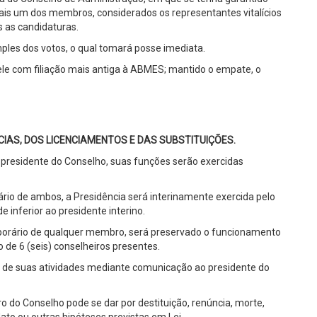
s um dos membros, considerados os representantes vitalícios
s as candidaturas.
imples dos votos, o qual tomará posse imediata.
ele com filiação mais antiga à ABMES; mantido o empate, o
IAS, DOS LICENCIAMENTOS E DAS SUBSTITUIÇÕES.
presidente do Conselho, suas funções serão exercidas
io de ambos, a Presidência será interinamente exercida pelo
 inferior ao presidente interino.
orário de qualquer membro, será preservado o funcionamento
de 6 (seis) conselheiros presentes.
 de suas atividades mediante comunicação ao presidente do
o do Conselho pode se dar por destituição, renúncia, morte,
to ou outras hipóteses previstas em Lei.