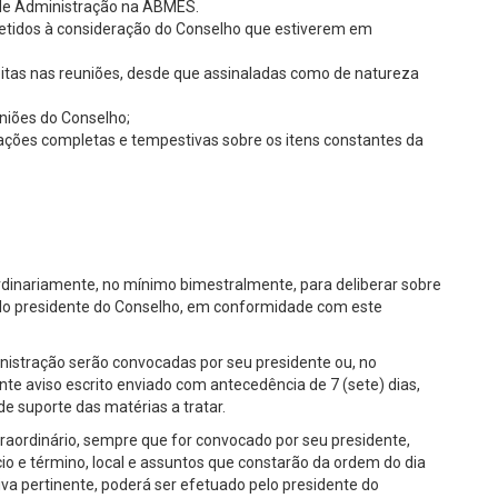
 de Administração na ABMES.
metidos à consideração do Conselho que estiverem em
eitas nas reuniões, desde que assinaladas como de natureza
uniões do Conselho;
mações completas e tempestivas sobre os itens constantes da
rdinariamente, no mínimo bimestralmente, para deliberar sobre
elo presidente do Conselho, em conformidade com este
nistração serão convocadas por seu presidente ou, no
te aviso escrito enviado com antecedência de 7 (sete) dias,
 suporte das matérias a tratar.
traordinário, sempre que for convocado por seu presidente,
cio e término, local e assuntos que constarão da ordem do dia
iva pertinente, poderá ser efetuado pelo presidente do