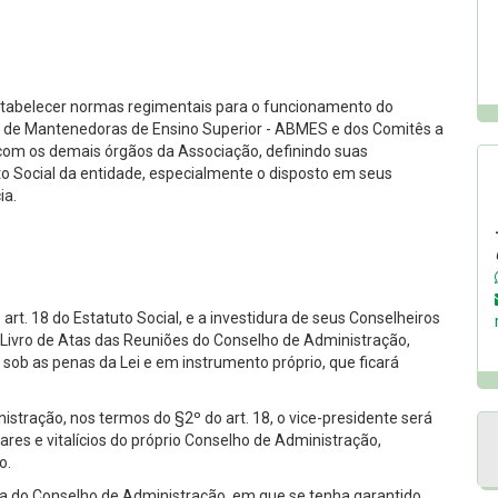
stabelecer normas regimentais para o funcionamento do
a de Mantenedoras de Ensino Superior - ABMES e dos Comitês a
com os demais órgãos da Associação, definindo suas
to Social da entidade, especialmente o disposto em seus
ia.
rt. 18 do Estatuto Social, e a investidura de seus Conselheiros
Livro de Atas das Reuniões do Conselho de Administração,
sob as penas da Lei e em instrumento próprio, que ficará
istração, nos termos do §2º do art. 18, o vice-presidente será
res e vitalícios do próprio Conselho de Administração,
o.
ária do Conselho de Administração, em que se tenha garantido