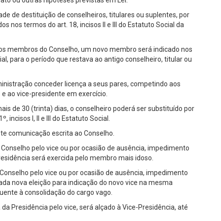
e de destituição de conselheiros, titulares ou suplentes, por
 nos termos do art. 18, incisos II e III do Estatuto Social da
 dos membros do Conselho, um novo membro será indicado nos
ocial, para o período que restava ao antigo conselheiro, titular ou
nistração conceder licença a seus pares, competindo aos
 ao vice-presidente em exercício.
is de 30 (trinta) dias, o conselheiro poderá ser substituído por
 incisos I, II e III do Estatuto Social.
nte comunicação escrita ao Conselho.
 Conselho pelo vice ou por ocasião de ausência, impedimento
residência será exercida pelo membro mais idoso.
 Conselho pelo vice ou por ocasião de ausência, impedimento
izada nova eleição para indicação do novo vice na mesma
uente à consolidação do cargo vago.
 da Presidência pelo vice, será alçado à Vice-Presidência, até