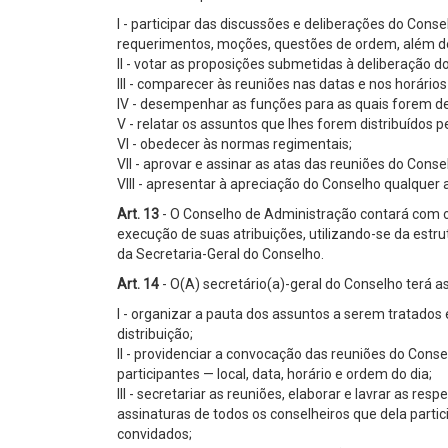
I - participar das discussões e deliberações do Cons
requerimentos, moções, questões de ordem, além de 
II - votar as proposições submetidas à deliberação d
III - comparecer às reuniões nas datas e nos horários
IV - desempenhar as funções para as quais forem d
V - relatar os assuntos que lhes forem distribuídos p
VI - obedecer às normas regimentais;
VII - aprovar e assinar as atas das reuniões do Conse
VIII - apresentar à apreciação do Conselho qualquer a
Art. 13
- O Conselho de Administração contará com o 
execução de suas atribuições, utilizando-se da estr
da Secretaria-Geral do Conselho.
Art. 14
- O(A) secretário(a)-geral do Conselho terá a
I - organizar a pauta dos assuntos a serem tratados
distribuição;
II - providenciar a convocação das reuniões do Cons
participantes — local, data, horário e ordem do dia;
III - secretariar as reuniões, elaborar e lavrar as re
assinaturas de todos os conselheiros que dela part
convidados;