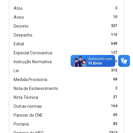
Atos
2
Aviso
10
Decreto
327
Despacho
110
Edital
649
Especial Coronavírus
127
Instrução Normativa
60
Lei
315
Medida Provisória
68
Nota de Esclarecimento
2
Nota Técnica
27
Outras normas
164
Parecer do CNE
65
Portaria
83
Portaria do MEC
2313