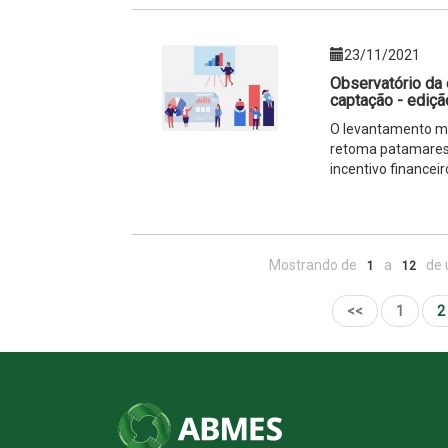
23/11/2021
Observatório da
captação - ediç
O levantamento mo
retoma patamares 
incentivo financeir
Mostrando de
a
de 
1
12
<<
1
2