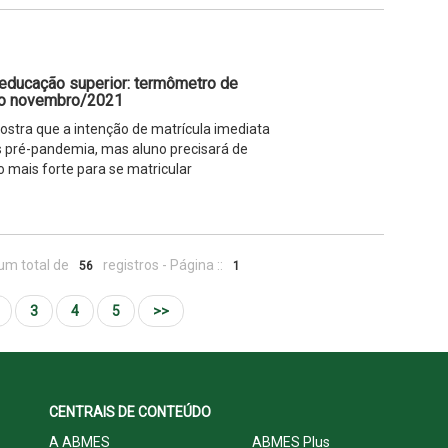
 educação superior: termômetro de
ão novembro/2021
stra que a intenção de matrícula imediata
pré-pandemia, mas aluno precisará de
o mais forte para se matricular
um total de
registros - Página ::
56
1
3
4
5
>>
CENTRAIS DE CONTEÚDO
A ABMES
ABMES Plus