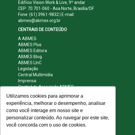
Edifício Vision Work & Live, 9º andar
CEP: 70.701-060 - Asa Norte, Brasília/DF
Fone: (61) 3961-9832 | E-mail:
abmes@abmes.org.br
CENTRAIS DE CONTEÚDO
A ABMES
ABMES Plus
ABMES Editora
ABMES Blog
ABMES LInC
Legislação
Central Multimídia
Imprensa
Central do Associado ABMES
Contato
Utilizamos cookies para aprimorar a
REDES SOCIAIS
experiência, melhorar o desempenho, analisar
como você interage em nosso site e
personalizar conteúdo. Ao navegar por este site,
você concorda com o uso de cookies.
© 2009 - 2026 ABMES. Todos os direitos