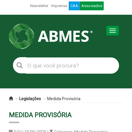
Newsletter
Imprensa
CAA
Associados
Toggle
navigation
Legislações
Medida Provisória
MEDIDA PROVISÓRIA
D.O.U 19/06/2026 |
Categoria: Medida Provisória