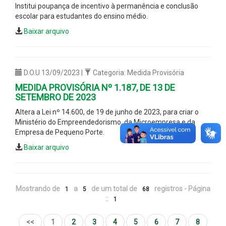
Institui poupança de incentivo à permanência e conclusão
escolar para estudantes do ensino médio.
Baixar arquivo
D.O.U 13/09/2023 |
Categoria: Medida Provisória
MEDIDA PROVISÓRIA Nº 1.187, DE 13 DE
SETEMBRO DE 2023
Altera a Lei nº 14.600, de 19 de junho de 2023, para criar o
Ministério do Empreendedorismo, da Microempresa e da
Empresa de Pequeno Porte.
Baixar arquivo
Mostrando de
a
de um total de
registros - Página
1
5
68
::
1
<<
1
2
3
4
5
6
7
8