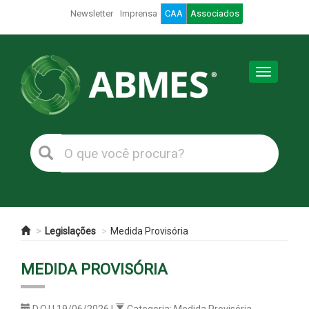
Newsletter
Imprensa
CAA
Associados
Toggle
navigation
Legislações
Medida Provisória
MEDIDA PROVISÓRIA
D.O.U 19/06/2026 |
Categoria: Medida Provisória