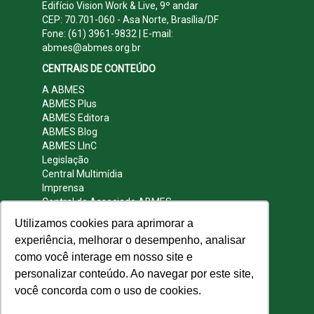
Edifício Vision Work & Live, 9º andar
CEP: 70.701-060 - Asa Norte, Brasília/DF
Fone: (61) 3961-9832 | E-mail:
abmes@abmes.org.br
CENTRAIS DE CONTEÚDO
A ABMES
ABMES Plus
ABMES Editora
ABMES Blog
ABMES LInC
Legislação
Central Multimídia
Imprensa
Central do Associado ABMES
Contato
Utilizamos cookies para aprimorar a
REDES SOCIAIS
experiência, melhorar o desempenho, analisar
como você interage em nosso site e
personalizar conteúdo. Ao navegar por este site,
você concorda com o uso de cookies.
© 2009 - 2026 ABMES. Todos os direitos