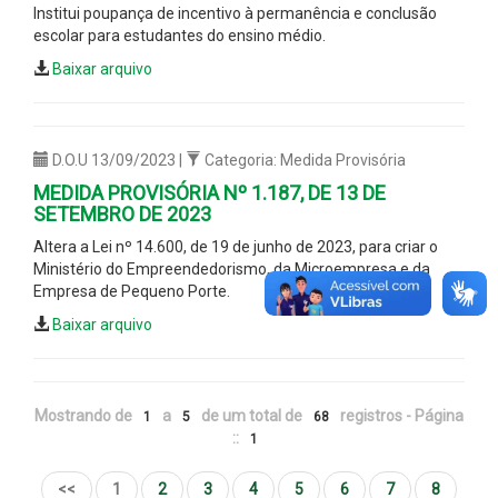
Institui poupança de incentivo à permanência e conclusão
escolar para estudantes do ensino médio.
Baixar arquivo
D.O.U 13/09/2023 |
Categoria: Medida Provisória
MEDIDA PROVISÓRIA Nº 1.187, DE 13 DE
SETEMBRO DE 2023
Altera a Lei nº 14.600, de 19 de junho de 2023, para criar o
Ministério do Empreendedorismo, da Microempresa e da
Empresa de Pequeno Porte.
Baixar arquivo
Mostrando de
a
de um total de
registros - Página
1
5
68
::
1
<<
1
2
3
4
5
6
7
8