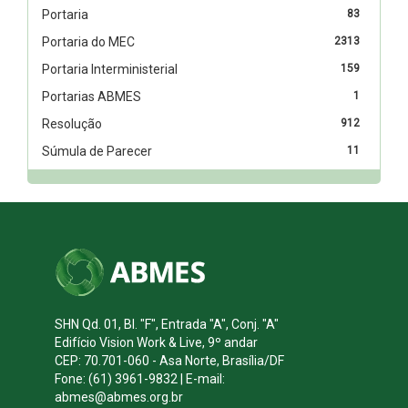
Portaria
83
Portaria do MEC
2313
Portaria Interministerial
159
Portarias ABMES
1
Resolução
912
Súmula de Parecer
11
SHN Qd. 01, Bl. "F", Entrada "A", Conj. "A"
Edifício Vision Work & Live, 9º andar
CEP: 70.701-060 - Asa Norte, Brasília/DF
Fone: (61) 3961-9832 | E-mail:
abmes@abmes.org.br