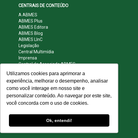
CENTRAIS DE CONTEÚDO
A ABMES
ABMES Plus
ABMES Editora
ABMES Blog
ABMES LInC
Legislação
Central Multimídia
Imprensa
Central do Associado ABMES
Contato
Utilizamos cookies para aprimorar a
REDES SOCIAIS
experiência, melhorar o desempenho, analisar
como você interage em nosso site e
personalizar conteúdo. Ao navegar por este site,
você concorda com o uso de cookies.
© 2009 - 2026 ABMES. Todos os direitos
reservados.
Ok, entendi!