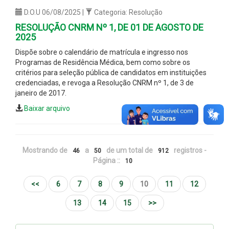
D.O.U 06/08/2025 |
Categoria: Resolução
RESOLUÇÃO CNRM Nº 1, DE 01 DE AGOSTO DE
2025
Dispõe sobre o calendário de matrícula e ingresso nos
Programas de Residência Médica, bem como sobre os
critérios para seleção pública de candidatos em instituições
credenciadas, e revoga a Resolução CNRM nº 1, de 3 de
janeiro de 2017.
Baixar arquivo
Mostrando de
a
de um total de
registros -
46
50
912
Página ::
10
<<
6
7
8
9
10
11
12
13
14
15
>>